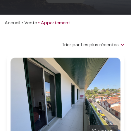
programmes
CONTACT
neufs
Accueil
Vente
Appartement
Trier par Les plus récentes
10 photos