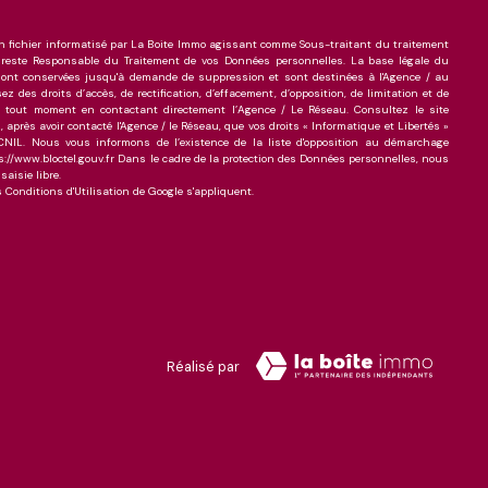
un fichier informatisé par La Boite Immo agissant comme Sous-traitant du traitement
i reste Responsable du Traitement de vos Données personnelles. La base légale du
es sont conservées jusqu'à demande de suppression et sont destinées à l'Agence / au
 des droits d’accès, de rectification, d’effacement, d’opposition, de limitation et de
à tout moment en contactant directement l’Agence / Le Réseau. Consultez le site
, après avoir contacté l'Agence / le Réseau, que vos droits « Informatique et Libertés »
NIL. Nous vous informons de l’existence de la liste d'opposition au démarchage
tps://www.bloctel.gouv.fr Dans le cadre de la protection des Données personnelles, nous
aisie libre.
s
Conditions d'Utilisation
de Google s'appliquent.
Réalisé par