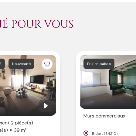
NÉ POUR VOUS
é
Nouveauté
Prix en baisse
Murs commerciaux
ent 2 pièce(s)
e(s)
39 m²
Bidart (64210)