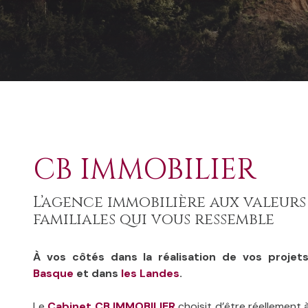
Du neuf
De l'immo pro
CB IMMOBILIER
L’agence immobilière aux valeurs
familiales qui vous ressemble
À vos côtés dans la réalisation de vos proje
Basque
et dans
les Landes
.
Le
Cabinet CB IMMOBILIER
choisit d’être réellement 