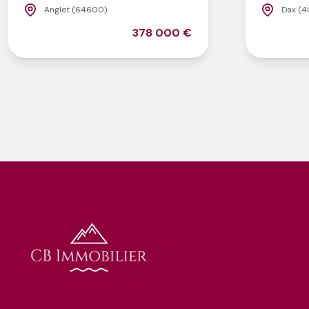
Anglet (64600)
Dax (4
378 000 €