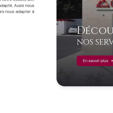
 adapté. Aussi nous
ours nous adapter à
ces juridiques en
Décou
 nous saurons vous
NOS SERV
ilière familiale,
que et des Landes.
r Brigitte TRINCA,
En savoir plus
est un secteur de
pratiqué une toute
 qu’elle obtient le
 en 2012.
YA, titulaire de ce
LIER en tant que