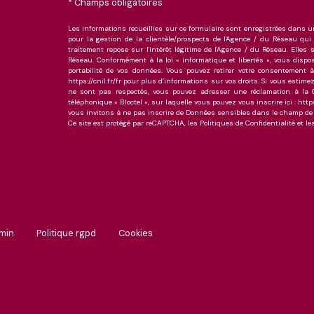
* Champs obligatoires
Les informations recueillies sur ce formulaire sont enregistrées dans 
pour la gestion de la clientèle/prospects de l'Agence / du Réseau qu
traitement repose sur l'intérêt légitime de l'Agence / du Réseau. Ell
Réseau. Conformément à la loi « informatique et libertés », vous disposez
portabilité de vos données. Vous pouvez retirer votre consentement 
https://cnil.fr/fr pour plus d’informations sur vos droits. Si vous estimez
ne sont pas respectés, vous pouvez adresser une réclamation à la C
téléphonique « Bloctel », sur laquelle vous pouvez vous inscrire ici : ht
vous invitons à ne pas inscrire de Données sensibles dans le champ de s
Ce site est protégé par reCAPTCHA, les
Politiques de Confidentialité
et le
dmin
politique rgpd
cookies