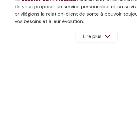
de vous proposer un service personnalisé et un suivi
privilégions la relation-client de sorte à pouvoir touj
vos besoins et à leur évolution.
Fortes de notre savoir-faire et de nos connaissan
matière de droit de l’immobilier et de l’urbanisme,
Lire plus
proposer des solutions sur mesure.
Le
Cabinet CB IMMOBILIER
est une agence immob
implantée depuis 12 ans
sur le secteur du Pays bas
Localisée à Bidar
t, l'agence est créée en 2013 pa
Présidente et Agent Immobilier.
Citoyenne de cette ville depuis plus de 30 ans, c’
prédilection pour elle qui y a précédemment créé et 
autre activité appréciée de tous.
C’est dans le cadre de sa reconversion professionnelle
diplôme de « Bachelor Chargé d’Affaires en Immobilier »
Quelques années plus tard, c'est sa fille Claire BLA
même diplôme qui rejoint l'équipe de CB IMMOBI